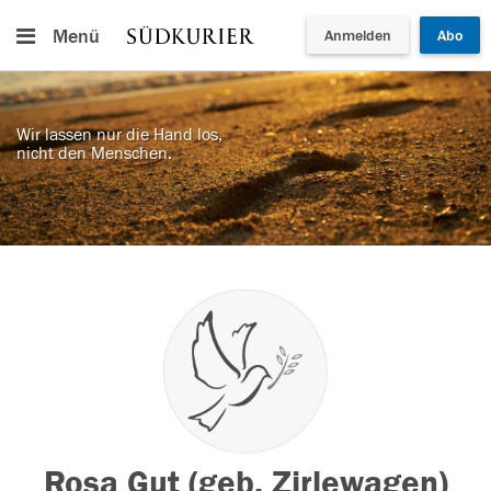
Menü
Anmelden
Abo
Wir lassen nur die Hand los,
nicht den Menschen.
Rosa Gut (geb. Zirlewagen)