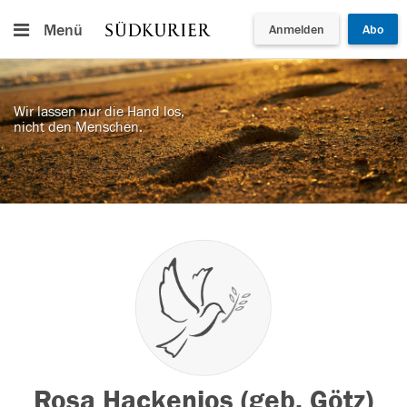
Menü
Anmelden
Abo
Wir lassen nur die Hand los,
nicht den Menschen.
Rosa Hackenjos (geb. Götz)