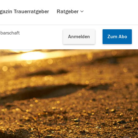
gazin Trauerratgeber
Ratgeber
barschaft
Anmelden
Zum
Abo