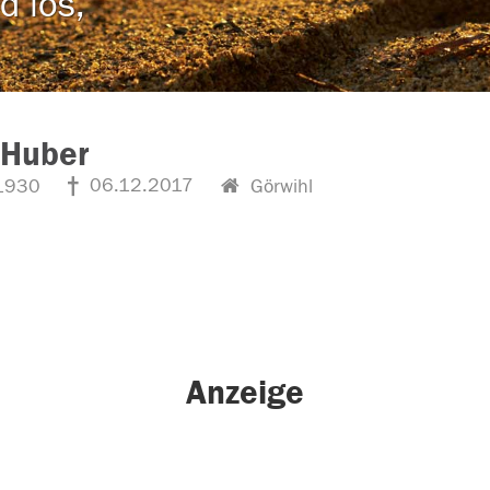
d los,
 Huber
06.12.2017
1930
Görwihl
Anzeige