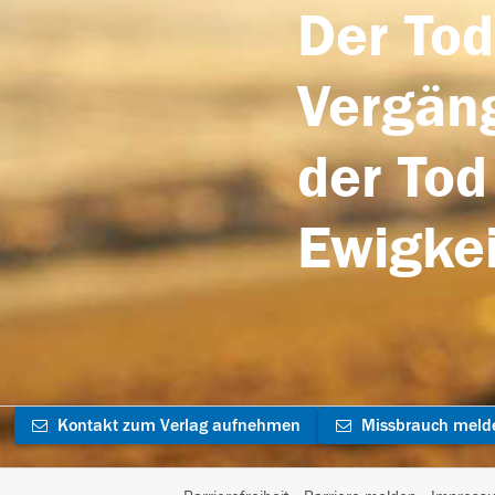
Der Tod
Vergäng
der Tod
Ewigkei
Kontakt zum Verlag aufnehmen
Missbrauch meld