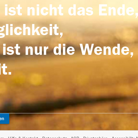
 ist nicht das Ende,
lichkeit,
 ist nur die Wende,
t.
en