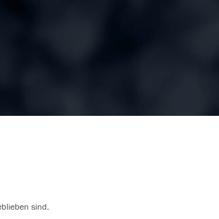
eblieben sind.