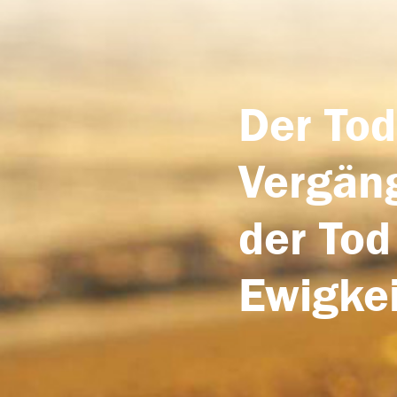
Der Tod
Vergäng
der Tod
Ewigkei