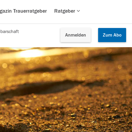
gazin Trauerratgeber
Ratgeber
barschaft
Anmelden
Zum
Abo