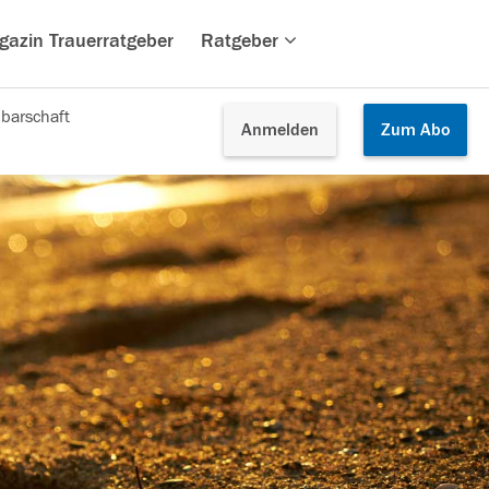
gazin Trauerratgeber
Ratgeber
barschaft
Anmelden
Zum
Abo