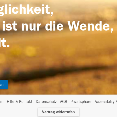
lichkeit,
 ist nur die Wende,
t.
en
I
um
Hilfe & Kontakt
Datenschutz
AGB
Privatsphäre
Accessibility
m
Vertrag widerrufen
A