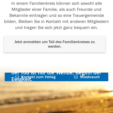
In einem Familienkreis können sich sowohl alle
Mitglieder einer Familie, als auch Freunde und
Bekannte eintragen und so eine Trauergemeinde
bilden. Bleiben Sie in Kontakt mit anderen Mitgliedern
und tragen Sie sich jetzt ganz bequem ein.
Jetzt anmelden um Teil des Familienkreises zu
werden.
Der Tod ist nicht das Ende, nicht die
Vergänglichkeit,
der Tod ist nur die Wende, Beginn der
Kontakt zum Verlag
Missbrauch
Ewigkeit.
aufnehmen
melden