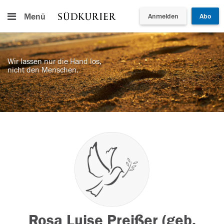
Menü
Anmelden
Abo
Wir lassen nur die Hand los,
nicht den Menschen.
Rosa Luise Preißer (geb.