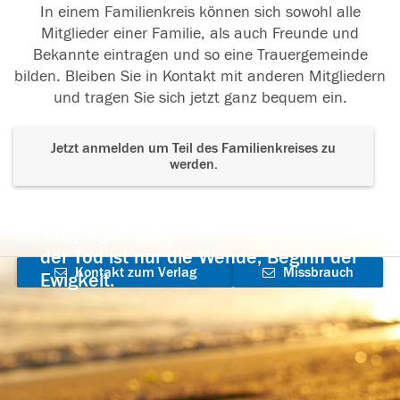
In einem Familienkreis können sich sowohl alle
Mitglieder einer Familie, als auch Freunde und
Bekannte eintragen und so eine Trauergemeinde
bilden. Bleiben Sie in Kontakt mit anderen Mitgliedern
und tragen Sie sich jetzt ganz bequem ein.
Jetzt anmelden um Teil des Familienkreises zu
werden.
Der Tod ist nicht das Ende, nicht die
Vergänglichkeit,
der Tod ist nur die Wende, Beginn der
Kontakt zum Verlag
Missbrauch
Ewigkeit.
aufnehmen
melden