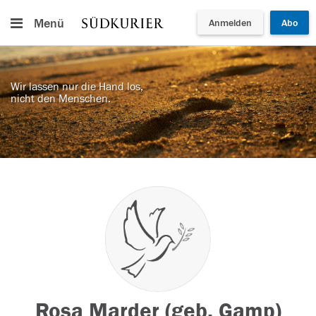
Menü
Anmelden
Abo
Wir lassen nur die Hand los,
nicht den Menschen.
Rosa Marder (geb. Gamp)