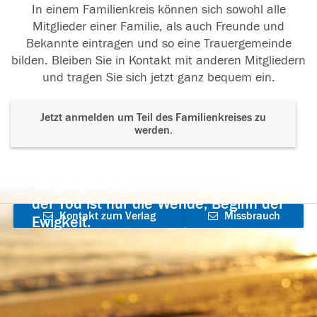
In einem Familienkreis können sich sowohl alle
Mitglieder einer Familie, als auch Freunde und
Bekannte eintragen und so eine Trauergemeinde
bilden. Bleiben Sie in Kontakt mit anderen Mitgliedern
und tragen Sie sich jetzt ganz bequem ein.
Jetzt anmelden um Teil des Familienkreises zu
werden.
Der Tod ist nicht das Ende, nicht die
Vergänglichkeit,
der Tod ist nur die Wende, Beginn der
Kontakt zum Verlag
Missbrauch
Ewigkeit.
aufnehmen
melden