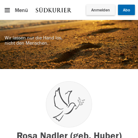
Menü
Anmelden
Abo
Wir lassen nur die Hand los,
nicht den Menschen.
Rosa Nadler (geb. Huber)