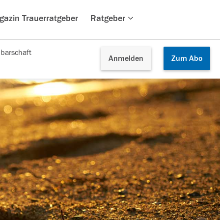
gazin Trauerratgeber
Ratgeber
barschaft
Anmelden
Zum
Abo