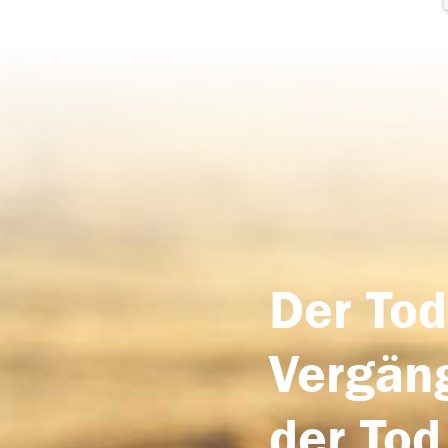
Der Tod
Vergäng
der Tod