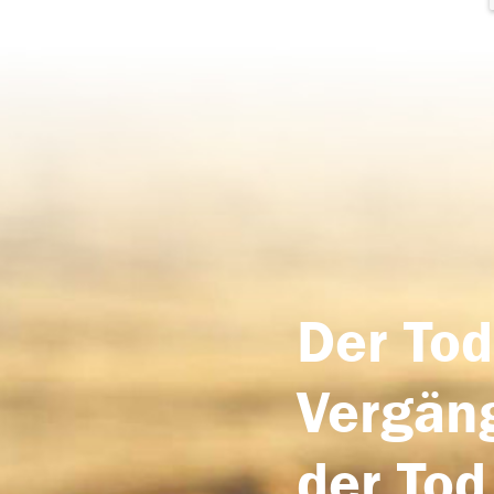
Der Tod
Vergäng
der Tod