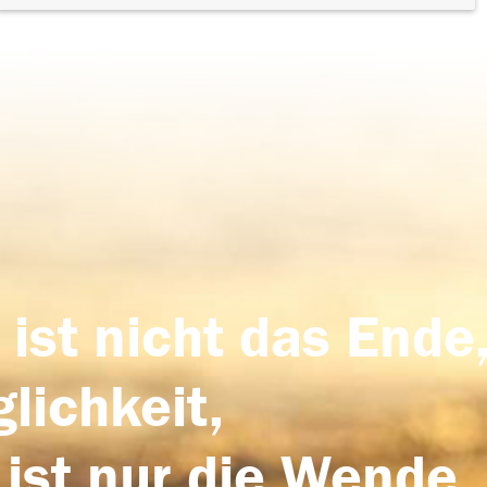
 ist nicht das Ende,
lichkeit,
 ist nur die Wende,