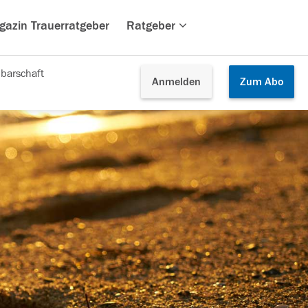
gazin Trauerratgeber
Ratgeber
barschaft
Anmelden
Zum
Abo