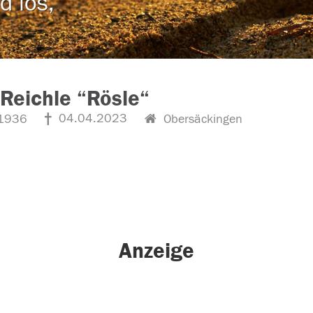
d los,
Reichle “Rösle“
04.04.2023
1936
Obersäckingen
Anzeige