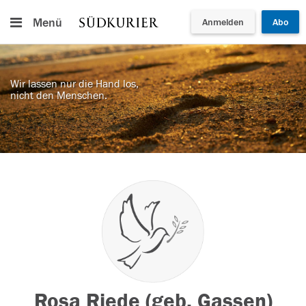
Menü
Anmelden
Abo
Wir lassen nur die Hand los,
nicht den Menschen.
Rosa Riede (geb. Gassen)