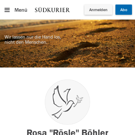
Menü
Anmelden
Abo
Wir lassen nur die Hand los,
nicht den Menschen.
Rosa "Rösle" Böhler