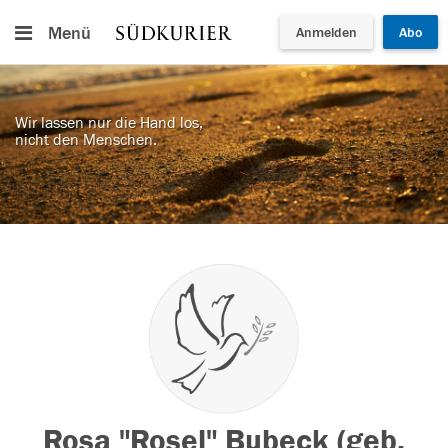
Menü
Anmelden
Abo
Wir lassen nur die Hand los,
nicht den Menschen.
Rosa "Rosel" Bubeck (geb.