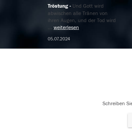
Tröstung
Und Gott wird
abwischen alle Tränen von
ihren Augen, und der Tod wird
...
weiterlesen
05.07.2024
Schreiben Sie