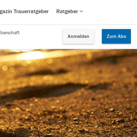
gazin Trauerratgeber
Ratgeber
barschaft
Anmelden
Zum
Abo