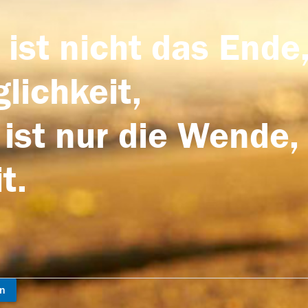
 ist nicht das Ende,
lichkeit,
 ist nur die Wende,
t.
en