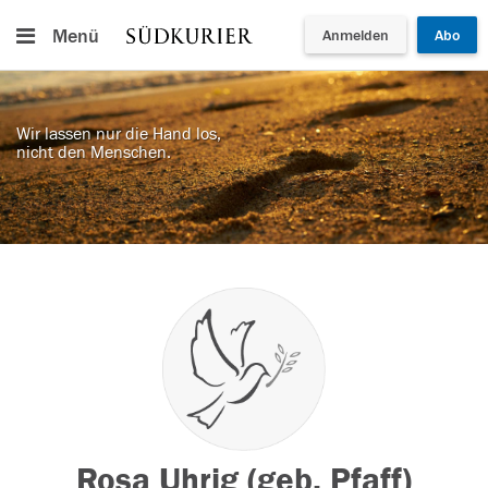
Menü
Anmelden
Abo
Wir lassen nur die Hand los,
nicht den Menschen.
Rosa Uhrig (geb. Pfaff)