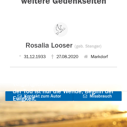
weitere Gedenkseiten
Rosalia Looser
(geb. Stenger)
31.12.1933
27.08.2020
Markdorf
Der Tod ist nicht das Ende, nicht die
Vergänglichkeit,
der Tod ist nur die Wende, Beginn der
Kontakt zum Autor
Missbrauch
Ewigkeit.
aufnehmen
melden