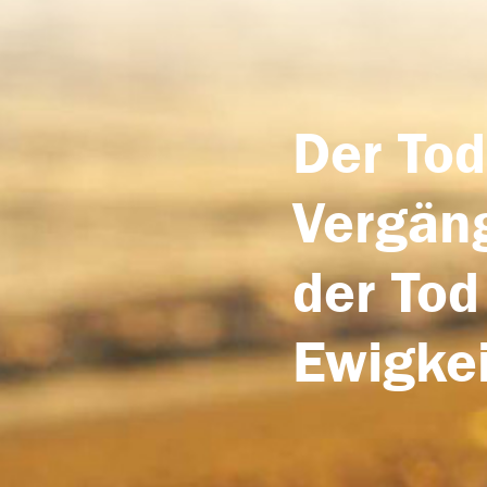
Der Tod
Vergäng
der Tod
Ewigkei