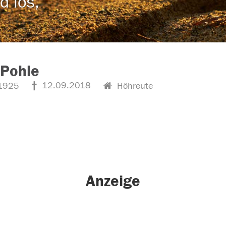
d los,
 Pohle
12.09.2018
1925
Höhreute
Anzeige