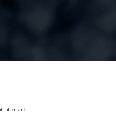
eblieben sind.