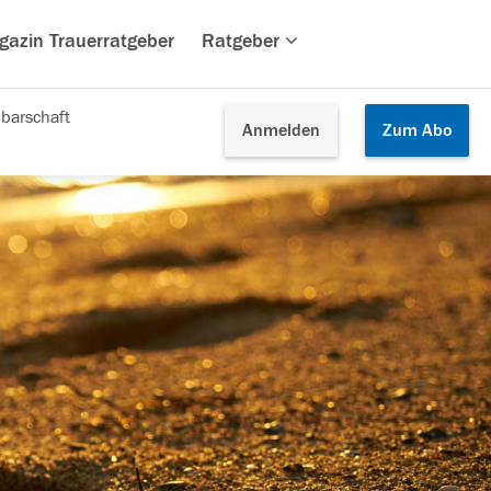
gazin Trauerratgeber
Ratgeber
barschaft
Anmelden
Zum
Abo