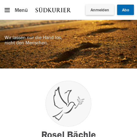
Menü
Anmelden
Abo
Wir lassen nur die Hand los,
nicht den Menschen.
Rosel Bächle