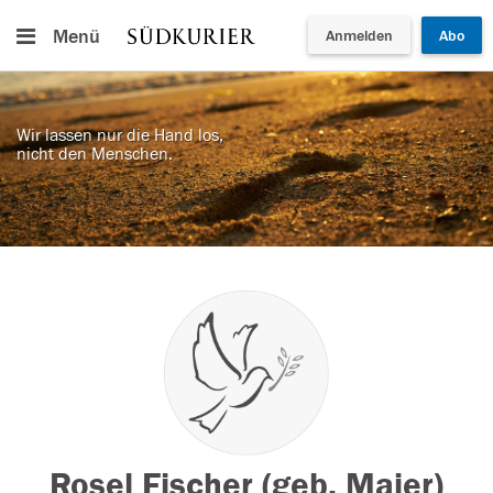
Menü
Anmelden
Abo
Wir lassen nur die Hand los,
nicht den Menschen.
Rosel Fischer (geb. Maier)