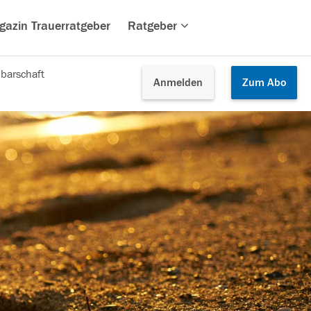
gazin Trauerratgeber
Ratgeber
barschaft
Anmelden
Zum
Abo