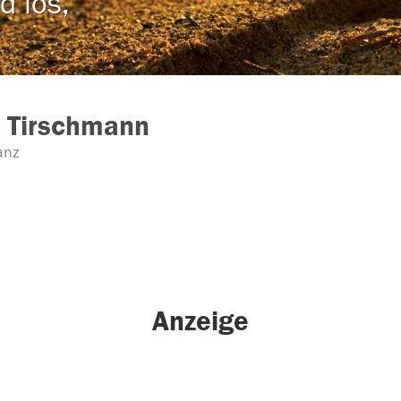
d los,
 Tirschmann
anz
Anzeige