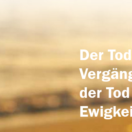
Der Tod
Vergäng
der Tod
Ewigkei