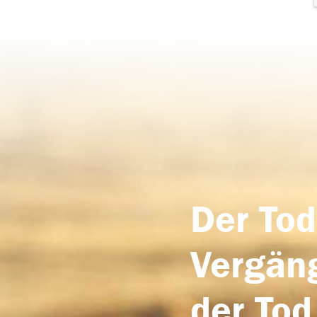
Der Tod
Vergäng
der Tod