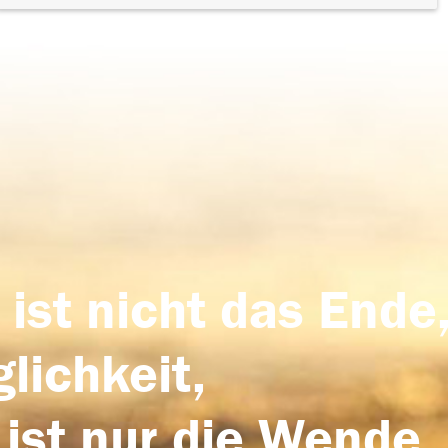
 ist nicht das Ende,
lichkeit,
 ist nur die Wende,