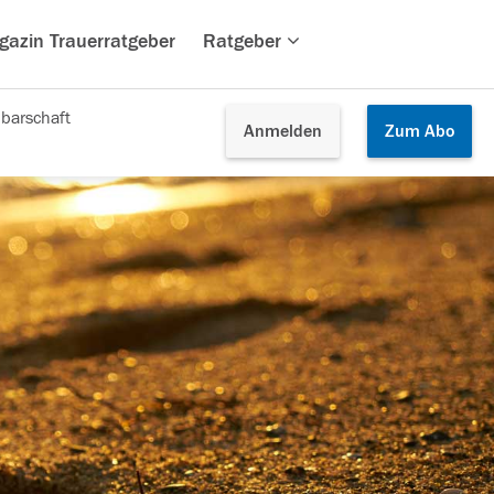
gazin Trauerratgeber
Ratgeber
barschaft
Anmelden
Zum
Abo