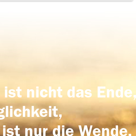
 ist nicht das Ende,
lichkeit,
 ist nur die Wende,