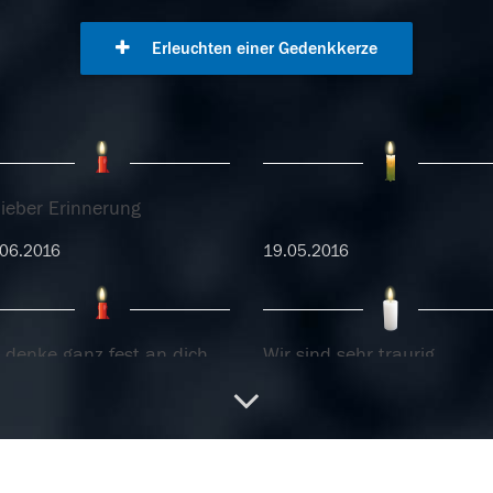
Erleuchten einer Gedenkkerze
lieber Erinnerung
06.2016
19.05.2016
h denke ganz fest an dich
Wir sind sehr traurig.
04.2016
07.04.2016