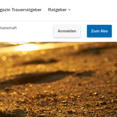
gazin Trauerratgeber
Ratgeber
barschaft
Anmelden
Zum
Abo