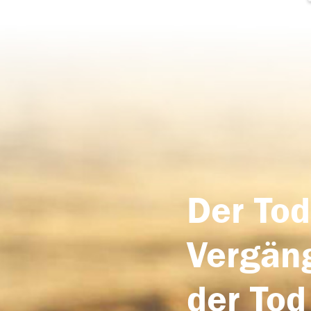
Der Tod
Vergäng
der Tod