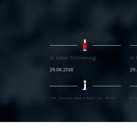
In lieber Erinnerung
In 
29.06.2016
29.
Ich denke ganz fest an dich
Ic
08.04.2016
08.