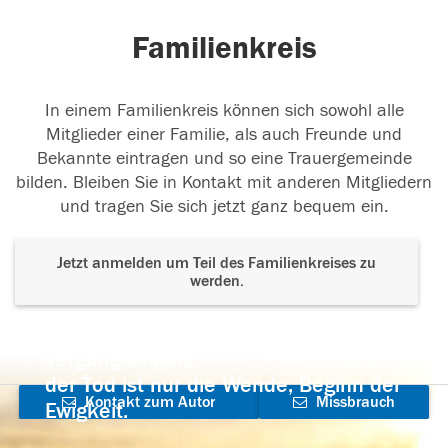
Familienkreis
In einem Familienkreis können sich sowohl alle
Mitglieder einer Familie, als auch Freunde und
Bekannte eintragen und so eine Trauergemeinde
bilden. Bleiben Sie in Kontakt mit anderen Mitgliedern
und tragen Sie sich jetzt ganz bequem ein.
Jetzt anmelden um Teil des Familienkreises zu
werden.
Der Tod ist nicht das Ende, nicht die
Vergänglichkeit,
der Tod ist nur die Wende, Beginn der
Kontakt zum Autor
Missbrauch
Ewigkeit.
aufnehmen
melden