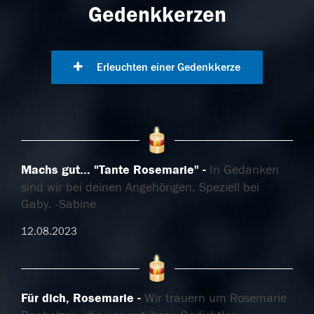
Gedenkkerzen
Erleuchten einer Gedenkkerze
Machs gut... "Tante Rosemarie"
In Gedanken
sind wir bei deinen Angehörigen. Speziell bei
Gaby. -Sabine
12.08.2023
Für dich, Rosemarie
Wir trauern um Rosemarie