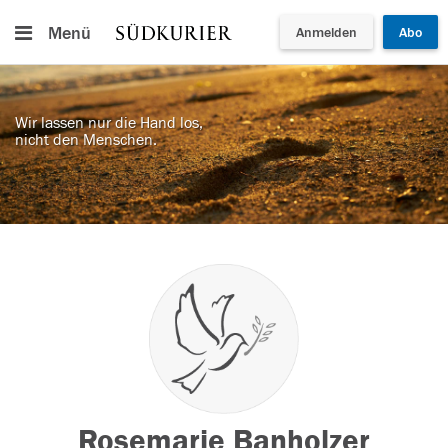
Menü
Anmelden
Abo
Wir lassen nur die Hand los,
nicht den Menschen.
Rosemarie Banholzer