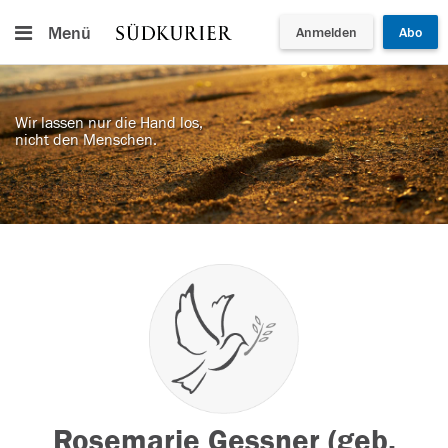
Menü
Anmelden
Abo
Wir lassen nur die Hand los,
nicht den Menschen.
Rosemarie Gessner (geb.