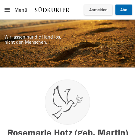
Menü
Anmelden
Abo
Wir lassen nur die Hand los,
nicht den Menschen.
Rosemarie Hotz (geb. Martin)