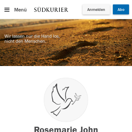
Menü
Anmelden
Abo
Wir lassen nur die Hand los,
nicht den Menschen.
Rosemarie John