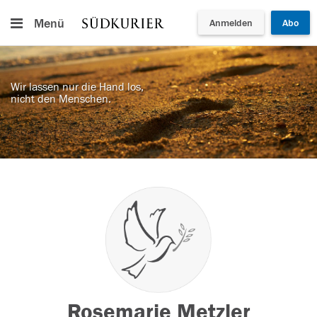
Menü
Anmelden
Abo
Wir lassen nur die Hand los,
nicht den Menschen.
Rosemarie Metzler