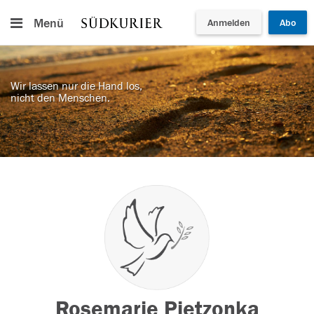
Menü
Anmelden
Abo
Wir lassen nur die Hand los,
nicht den Menschen.
Rosemarie Pietzonka