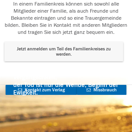
In einem Familienkreis können sich sowohl alle
Mitglieder einer Familie, als auch Freunde und
Bekannte eintragen und so eine Trauergemeinde
bilden. Bleiben Sie in Kontakt mit anderen Mitgliedern
und tragen Sie sich jetzt ganz bequem ein.
Jetzt anmelden um Teil des Familienkreises zu
werden.
Der Tod ist nicht das Ende, nicht die
Vergänglichkeit,
der Tod ist nur die Wende, Beginn der
Kontakt zum Verlag
Missbrauch
Ewigkeit.
aufnehmen
melden