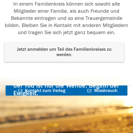
In einem Familienkreis können sich sowohl alle
Mitglieder einer Familie, als auch Freunde und
Bekannte eintragen und so eine Trauergemeinde
bilden. Bleiben Sie in Kontakt mit anderen Mitgliedern
und tragen Sie sich jetzt ganz bequem ein.
Jetzt anmelden um Teil des Familienkreises zu
werden.
Der Tod ist nicht das Ende, nicht die
Vergänglichkeit,
der Tod ist nur die Wende, Beginn der
Kontakt zum Verlag
Missbrauch
Ewigkeit.
aufnehmen
melden