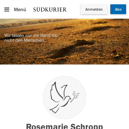
Menü
Anmelden
Abo
Wir lassen nur die Hand los,
nicht den Menschen.
Rosemarie Schropp