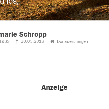
d los,
marie Schropp
28.09.2018
1963
Donaueschingen
Anzeige