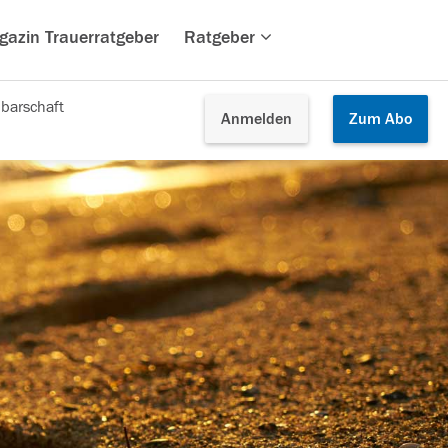
gazin Trauerratgeber
Ratgeber
barschaft
Anmelden
Zum
Abo