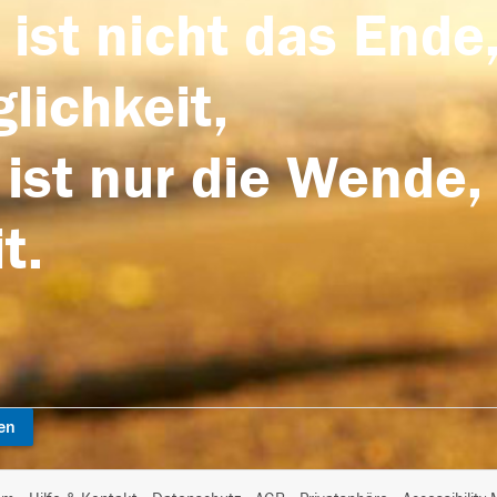
 ist nicht das Ende,
lichkeit,
 ist nur die Wende,
t.
en