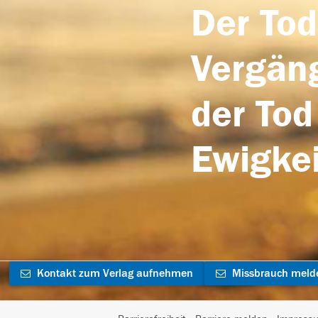
Der Tod
Vergäng
der Tod
Ewigkei
Kontakt zum Verlag aufnehmen
Missbrauch meld