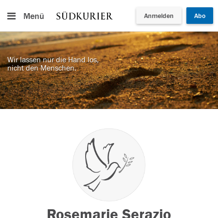
Menü
Anmelden
Abo
Wir lassen nur die Hand los,
nicht den Menschen.
Rosemarie Serazio