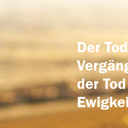
Der Tod
Vergäng
der Tod
Ewigkei