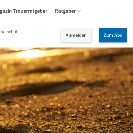
gazin Trauerratgeber
Ratgeber
barschaft
Anmelden
Zum
Abo