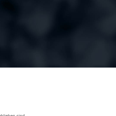
eblieben sind.