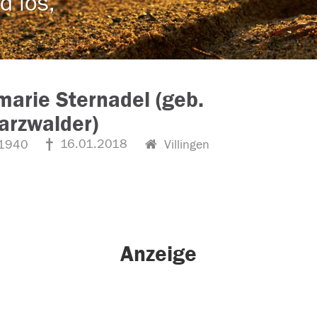
d los,
arie Sternadel (geb.
arzwalder)
16.01.2018
1940
Villingen
Anzeige