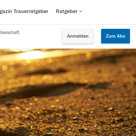
gazin Trauerratgeber
Ratgeber
barschaft
Anmelden
Zum
Abo