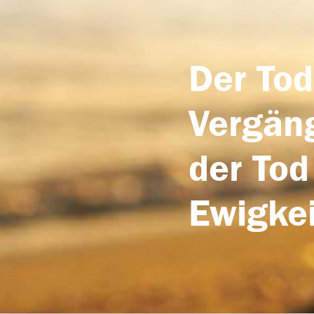
Der Tod
Vergäng
der Tod
Ewigkei