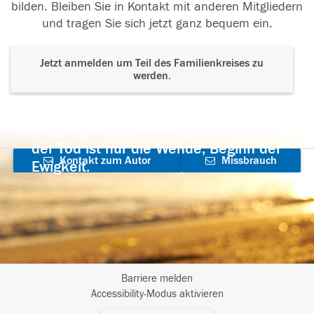
bilden. Bleiben Sie in Kontakt mit anderen Mitgliedern
und tragen Sie sich jetzt ganz bequem ein.
Jetzt anmelden um Teil des Familienkreises zu
werden.
Der Tod ist nicht das Ende, nicht die
Vergänglichkeit,
der Tod ist nur die Wende, Beginn der
Kontakt zum Autor
Missbrauch
Ewigkeit.
aufnehmen
melden
Barriere melden
I
Accessibility-Modus aktivieren