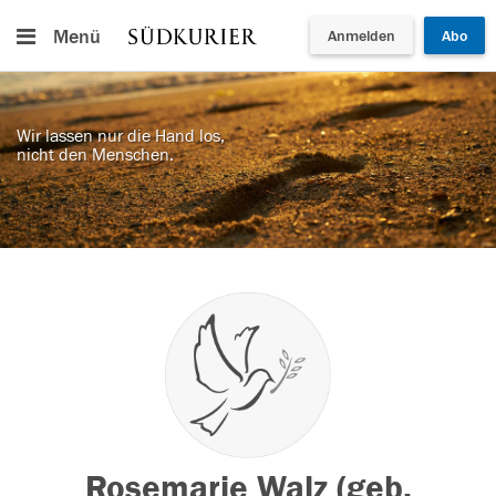
Menü
Anmelden
Abo
Wir lassen nur die Hand los,
nicht den Menschen.
Rosemarie Walz (geb.