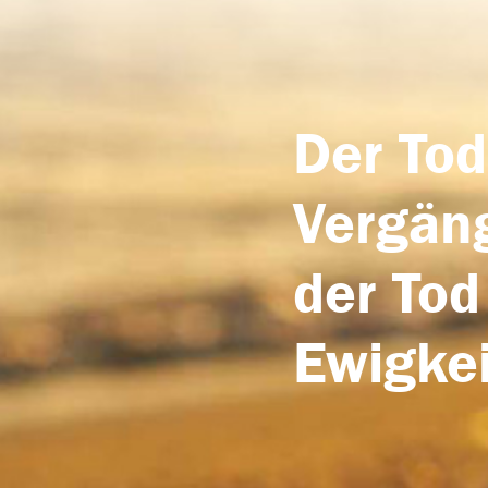
Der Tod
Vergäng
der Tod
Ewigkei