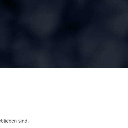
eblieben sind.