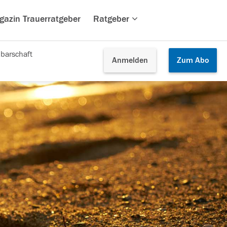
gazin Trauerratgeber
Ratgeber
barschaft
Anmelden
Zum
Abo