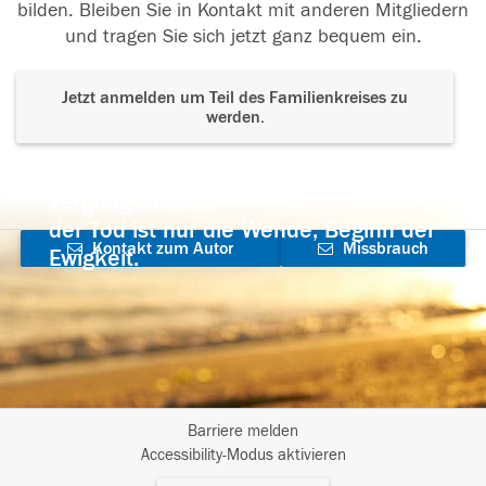
bilden. Bleiben Sie in Kontakt mit anderen Mitgliedern
und tragen Sie sich jetzt ganz bequem ein.
Jetzt anmelden um Teil des Familienkreises zu
werden.
Der Tod ist nicht das Ende, nicht die
Vergänglichkeit,
der Tod ist nur die Wende, Beginn der
Kontakt zum Autor
Missbrauch
Ewigkeit.
aufnehmen
melden
Barriere melden
I
Accessibility-Modus aktivieren