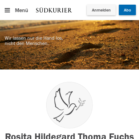
Menü
Anmelden
Abo
Wir lassen nur die Hand los,
nicht den Menschen.
Rosita Hildegard Thoma Fuchs