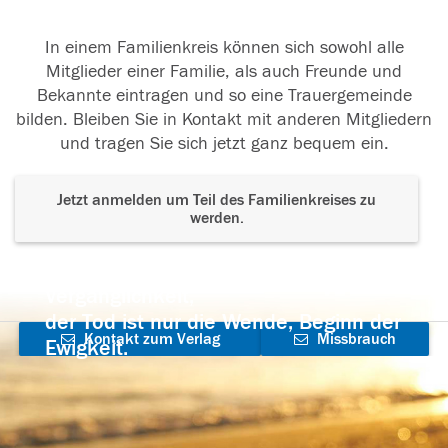
In einem Familienkreis können sich sowohl alle
Mitglieder einer Familie, als auch Freunde und
Bekannte eintragen und so eine Trauergemeinde
bilden. Bleiben Sie in Kontakt mit anderen Mitgliedern
und tragen Sie sich jetzt ganz bequem ein.
Jetzt anmelden um Teil des Familienkreises zu
werden.
Der Tod ist nicht das Ende, nicht die
Vergänglichkeit,
der Tod ist nur die Wende, Beginn der
Kontakt zum Verlag
Missbrauch
Ewigkeit.
aufnehmen
melden