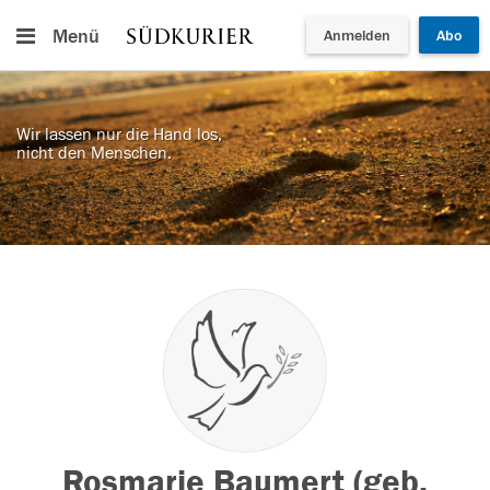
Menü
Anmelden
Abo
Wir lassen nur die Hand los,
nicht den Menschen.
Rosmarie Baumert (geb.