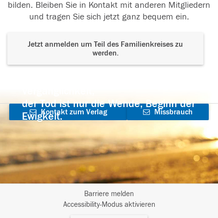
bilden. Bleiben Sie in Kontakt mit anderen Mitgliedern
und tragen Sie sich jetzt ganz bequem ein.
Jetzt anmelden um Teil des Familienkreises zu
werden.
Der Tod ist nicht das Ende, nicht die
Vergänglichkeit,
der Tod ist nur die Wende, Beginn der
Kontakt zum Verlag
Missbrauch
Ewigkeit.
aufnehmen
melden
Barriere melden
I
Accessibility-Modus aktivieren