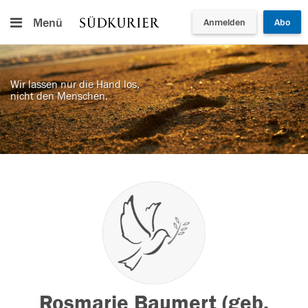
Menü
Anmelden
Abo
Wir lassen nur die Hand los,
nicht den Menschen.
Rosmarie Baumert (geb.