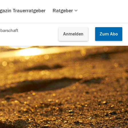
gazin Trauerratgeber
Ratgeber
barschaft
Anmelden
Zum
Abo