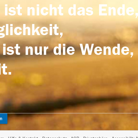
 ist nicht das Ende,
lichkeit,
 ist nur die Wende,
t.
en