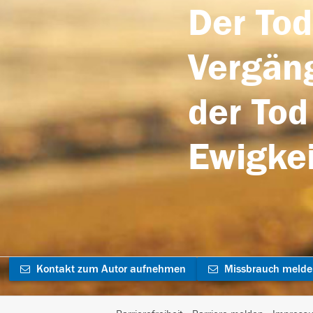
Der Tod
Vergäng
der Tod
Ewigkei
Kontakt zum Autor aufnehmen
Missbrauch meld