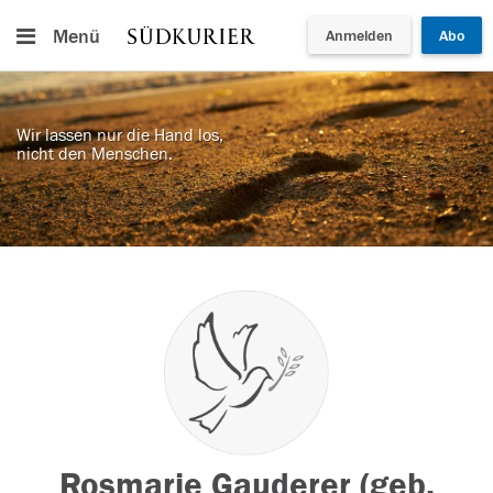
Menü
Anmelden
Abo
Wir lassen nur die Hand los,
nicht den Menschen.
Rosmarie Gauderer (geb.