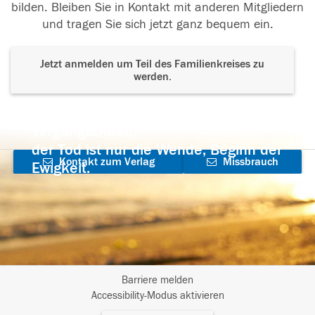
bilden. Bleiben Sie in Kontakt mit anderen Mitgliedern
und tragen Sie sich jetzt ganz bequem ein.
Jetzt anmelden um Teil des Familienkreises zu
werden.
Der Tod ist nicht das Ende, nicht die
Vergänglichkeit,
der Tod ist nur die Wende, Beginn der
Kontakt zum Verlag
Missbrauch
Ewigkeit.
aufnehmen
melden
Barriere melden
I
Accessibility-Modus aktivieren