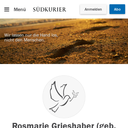
Menü
Anmelden
Abo
Wir lassen nur die Hand los,
nicht den Menschen.
Rosmarie Grieshaber (geb.