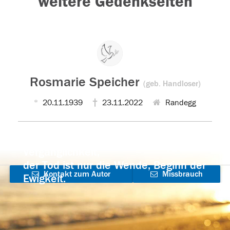
weitere Gedenkseiten
Rosmarie Speicher
(geb. Handloser)
20.11.1939
23.11.2022
Randegg
Der Tod ist nicht das Ende, nicht die
Vergänglichkeit,
der Tod ist nur die Wende, Beginn der
Kontakt zum Autor
Missbrauch
Ewigkeit.
aufnehmen
melden