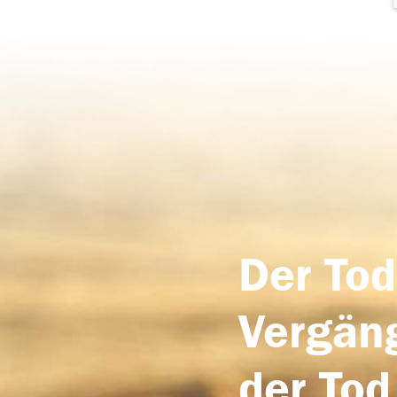
Der Tod
Vergäng
der Tod