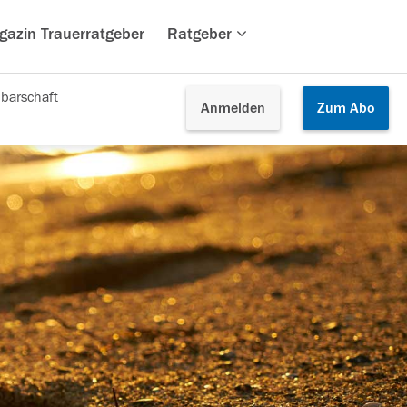
gazin Trauerratgeber
Ratgeber
barschaft
Anmelden
Zum
Abo