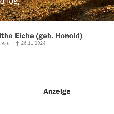
d los,
tha Eiche (geb. Honold)
26.11.2024
1936
Anzeige