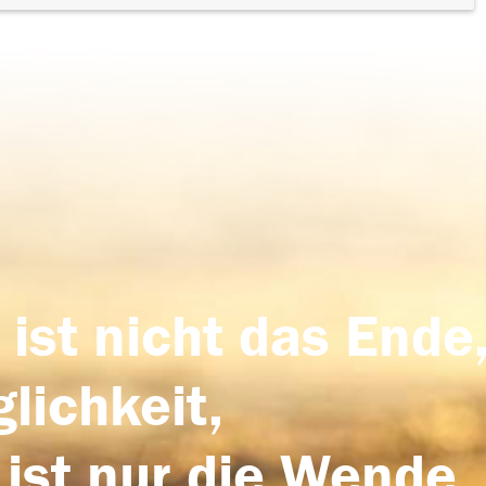
 ist nicht das Ende,
lichkeit,
 ist nur die Wende,