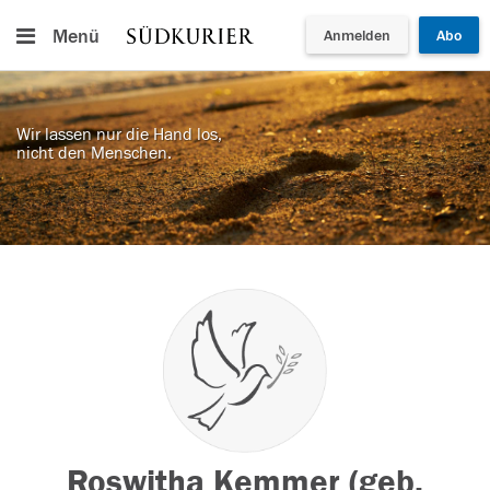
Menü
Anmelden
Abo
Wir lassen nur die Hand los,
nicht den Menschen.
Roswitha Kemmer (geb.