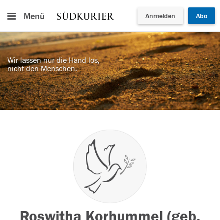
Menü
Anmelden
Abo
Wir lassen nur die Hand los,
nicht den Menschen.
Roswitha Korhummel (geb.