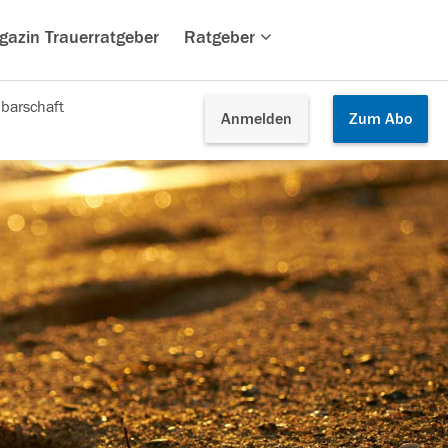
gazin Trauerratgeber
Ratgeber
barschaft
Anmelden
Zum
Abo