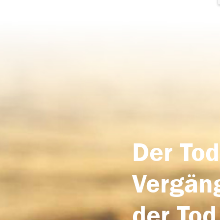
Der Tod
Vergäng
der Tod