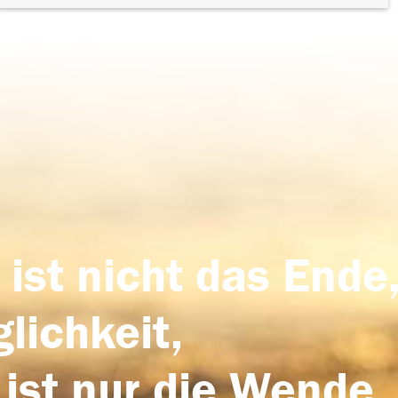
 ist nicht das Ende,
lichkeit,
 ist nur die Wende,