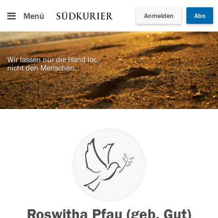
Menü
Anmelden
Abo
Wir lassen nur die Hand los,
nicht den Menschen.
Roswitha Pfau (geb. Gut)