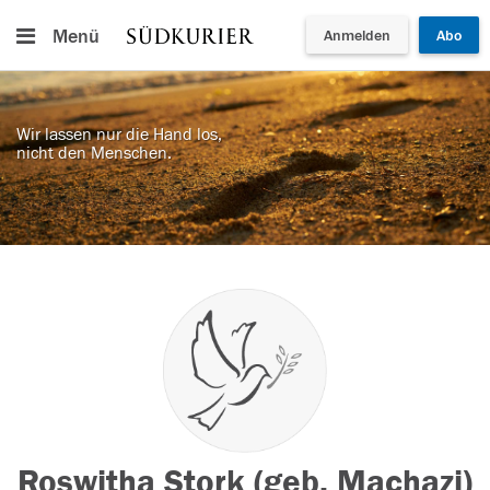
Menü
Anmelden
Abo
Wir lassen nur die Hand los,
nicht den Menschen.
Roswitha Stork (geb. Machazi)